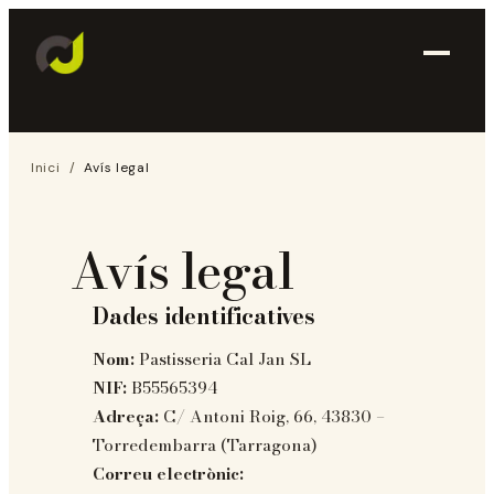
Inici
/
Avís legal
Avís legal
Dades identificatives
Nom:
Pastisseria Cal Jan SL
NIF:
B55565394
Adreça:
C/ Antoni Roig, 66, 43830 –
Torredembarra (Tarragona)
Correu electrònic: