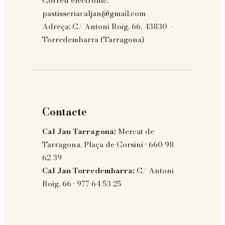
Correu electrònic:
pastisseriacaljan@gmail.com
Adreça:
C/ Antoni Roig, 66, 43830 –
Torredembarra (Tarragona)
Contacte
Cal Jan Tarragona:
Mercat de
Tarragona, Plaça de Corsini · 660 98
62 39
Cal Jan Torredembarra:
C/ Antoni
Roig, 66 · 977 64 53 25