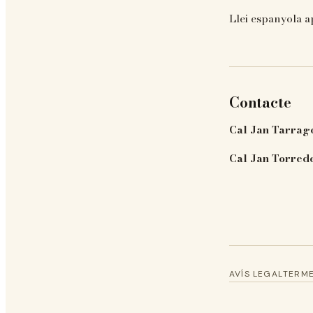
Llei espanyola ap
Contacte
Cal Jan Tarrag
Cal Jan Torred
AVÍS LEGAL
TERME