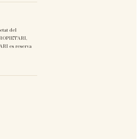
etat del
 PROPIETARI,
TARI es reserva