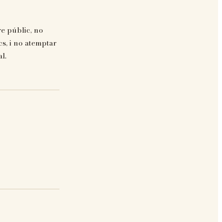
re públic, no
cs, i no atemptar
l.