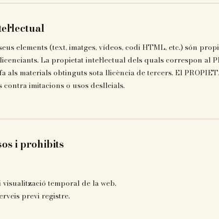
el·lectual
 seus elements (text, imatges, vídeos, codi HTML, etc.) són propi
cenciants. La propietat intel·lectual dels quals correspon al
fa als materials obtinguts sota llicència de tercers. El PROPIE
s contra imitacions o usos deslleials.
os i prohibits
 visualització temporal de la web.
erveis previ registre.