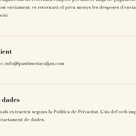
post-enviament, es retornarà el preu menys les despeses d'env
ció.
lient
c: info@pastisseriacaljan.com
e dades
ls es tracten segons la Política de Privacitat. L'ús del web imp
tractament de dades.