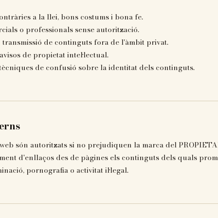
contràries a la llei, bons costums i bona fe.
ials o professionals sense autorització.
 transmissió de continguts fora de l'àmbit privat.
visos de propietat intel·lectual.
ècniques de confusió sobre la identitat dels continguts.
terns
a web són autoritzats si no prejudiquen la marca del PROPIET
liment d'enllaços des de pàgines els continguts dels quals pro
inació, pornografia o activitat il·legal.