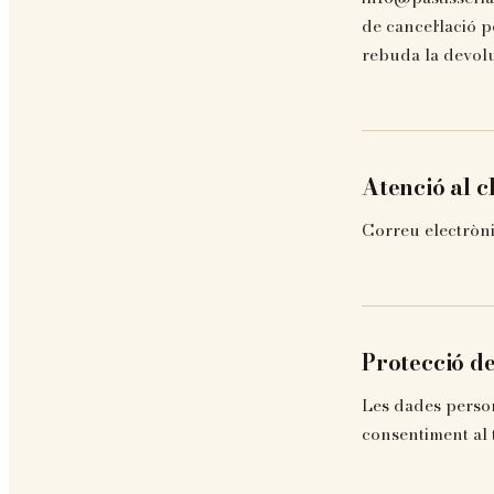
de cancel·lació 
rebuda la devolu
Atenció al c
Correu electròni
Protecció d
Les dades persona
consentiment al 