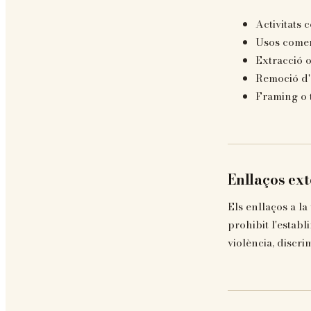
Activitats 
Usos comerc
Extracció o
Remoció d'a
Framing o t
Enllaços ex
Els enllaços a l
prohibit l'estab
violència, discrim