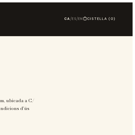
/
/
CISTELLA
(0)
CA
ES
EN
om, ubicada a C/
ndicions d'ús