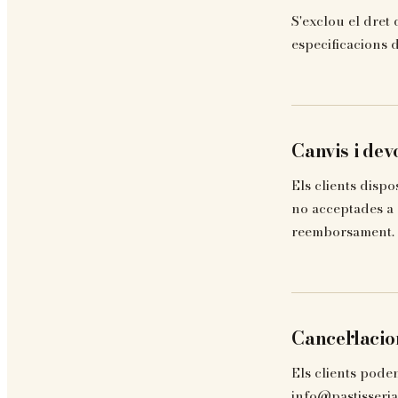
S'exclou el dret
especificacions 
Canvis i dev
Els clients dispo
no acceptades a 
reemborsament.
Cancel·lacio
Els clients pode
info@pastisseria