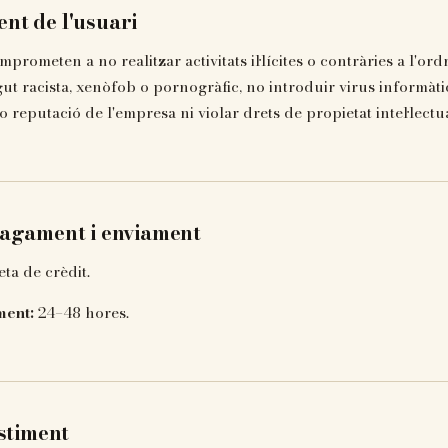
t de l'usuari
mprometen a no realitzar activitats il·lícites o contràries a l'ord
ut racista, xenòfob o pornogràfic, no introduir virus informàti
o reputació de l'empresa ni violar drets de propietat intel·lectua
agament i enviament
ta de crèdit.
ment:
24–48 hores.
stiment