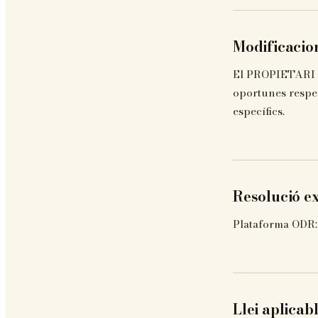
Modificacio
El PROPIETARI es
oportunes respect
específics.
Resolució ex
Plataforma ODR:
Llei aplicab