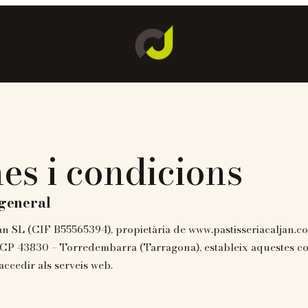
es i condicions
general
Jan SL (CIF B55565394), propietària de www.pastisseriacaljan.c
 CP 43830 – Torredembarra (Tarragona), estableix aquestes co
accedir als serveis web.