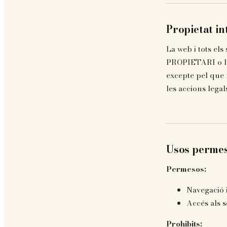
Propietat int
La web i tots els
PROPIETARI o lli
excepte pel que 
les accions legal
Usos permes
Permesos:
Navegació i
Accés als s
Prohibits: