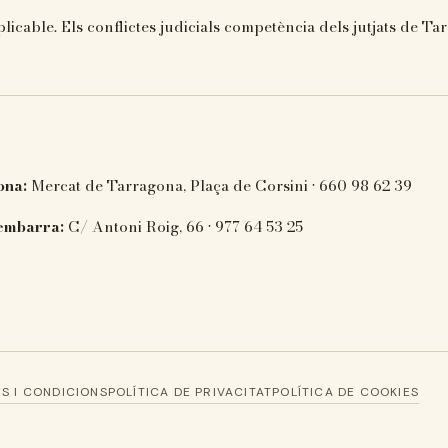
licable. Els conflictes judicials competència dels jutjats de Ta
ona:
Mercat de Tarragona, Plaça de Corsini · 660 98 62 39
embarra:
C/ Antoni Roig, 66 · 977 64 53 25
S I CONDICIONS
POLÍTICA DE PRIVACITAT
POLÍTICA DE COOKIES