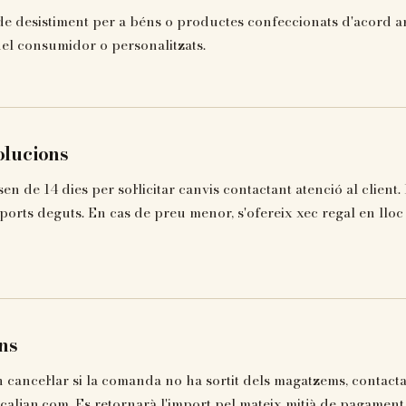
 de desistiment per a béns o productes confeccionats d'acord a
del consumidor o personalitzats.
olucions
sen de 14 dies per sol·licitar canvis contactant atenció al client
ports deguts. En cas de preu menor, s'ofereix xec regal en lloc
ns
n cancel·lar si la comanda no ha sortit dels magatzems, contact
caljan.com. Es retornarà l'import pel mateix mitjà de pagament i