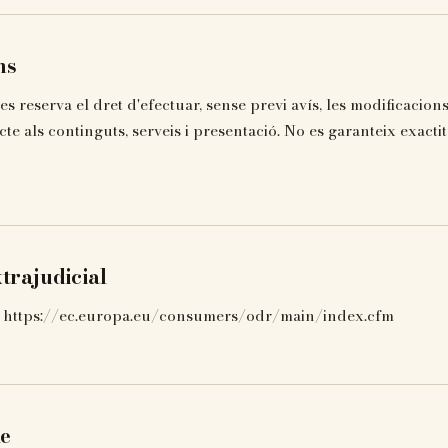
ns
 reserva el dret d'efectuar, sense previ avís, les modificacion
e als continguts, serveis i presentació. No es garanteix exactit
trajudicial
 https://ec.europa.eu/consumers/odr/main/index.cfm
le