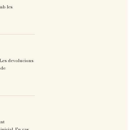
mb les
. Les devolucions
 de
ant
nicial. En cas